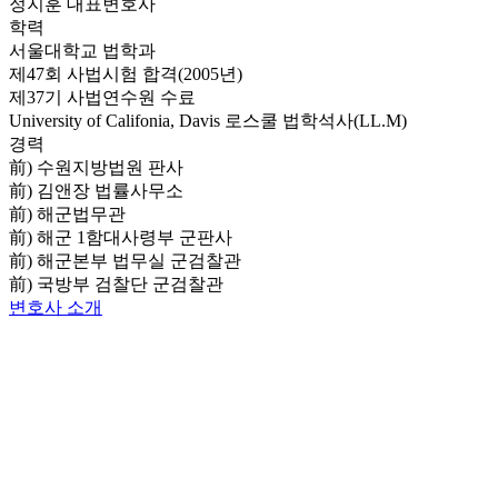
정지훈 대표변호사
학력
서울대학교 법학과
제47회 사법시험 합격(2005년)
제37기 사법연수원 수료
University of Califonia, Davis 로스쿨 법학석사(LL.M)
경력
前) 수원지방법원 판사
前) 김앤장 법률사무소
前) 해군법무관
前) 해군 1함대사령부 군판사
前) 해군본부 법무실 군검찰관
前) 국방부 검찰단 군검찰관
변호사 소개